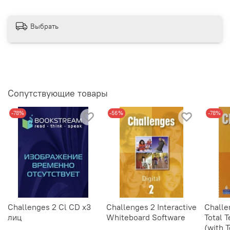
Выбрать
Сопутствующие товары
-78%
-56%
-78%
Challenges 2 Cl CD x3
Challenges 2 Interactive
Challe
лиц
Whiteboard Software
Total 
(with 