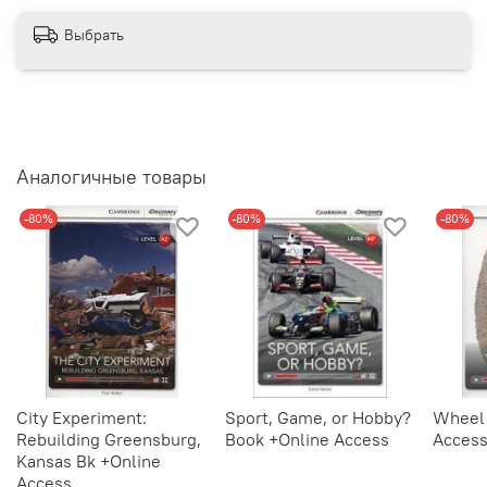
Выбрать
Аналогичные товары
-80%
-80%
-80%
City Experiment:
Sport, Game, or Hobby?
Wheel 
Rebuilding Greensburg,
Book +Online Access
Acces
Kansas Bk +Online
Access