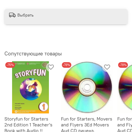
Выбрать
Сопутствующие товары
-75%
-78%
-78%
Storyfun for Starters
Fun for Starters, Movers
Fun fo
2nd Edition 1 Teacher's
and Flyers 3Ed Movers
and Fl
Book with Audio !!
Aud CD лиценз.
Aud CD