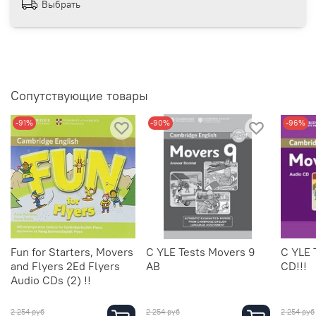
Выбрать
Сопутствующие товары
-91%
-90%
-96%
Fun for Starters, Movers
C YLE Tests Movers 9
C YLE 
and Flyers 2Ed Flyers
AB
CD!!!
Audio CDs (2) !!
2 254 руб
2 254 руб
2 254 руб