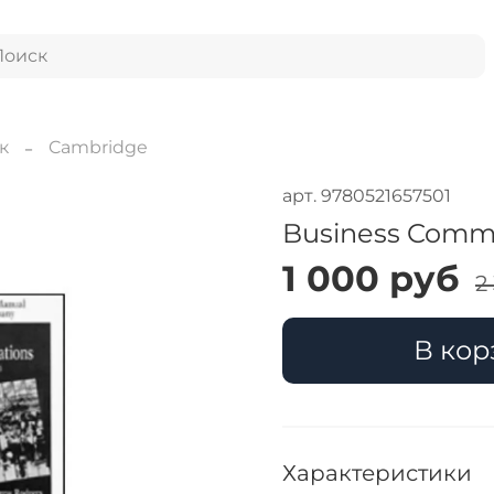
к
Cambridge
арт.
9780521657501
Business Commu
1 000 руб
2
В кор
Характеристики