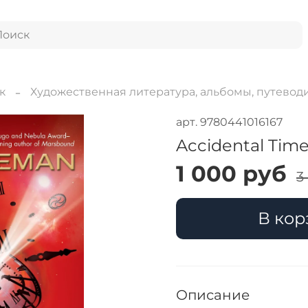
к
Художественная литература, альбомы, путевод
арт.
9780441016167
Accidental Tim
1 000 руб
3
В кор
Описание