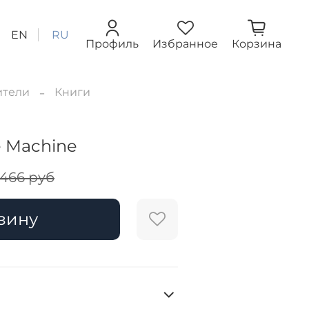
EN
RU
Профиль
Избранное
Корзина
ители
Книги
e Machine
 466 руб
зину