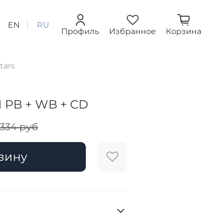
EN
RU
Профиль
Избранное
Корзина
tars
1 PB + WB + CD
 334 руб
зину