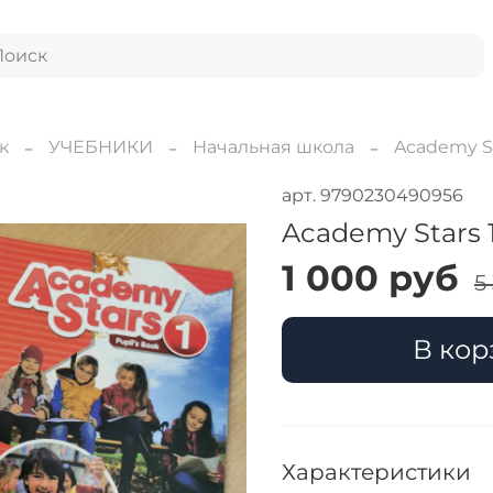
к
УЧЕБНИКИ
Начальная школа
Academy S
арт.
9790230490956
Academy Stars 
1 000 руб
5
В кор
Характеристики